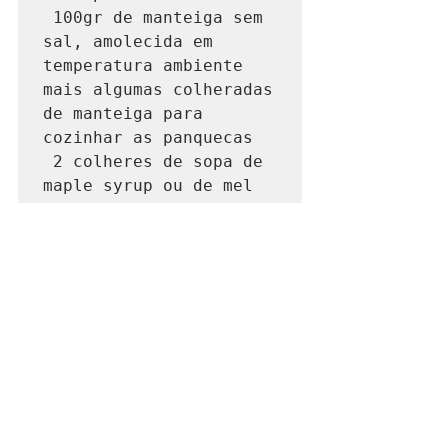
 100gr de manteiga sem 
sal, amolecida em 
temperatura ambiente     
mais algumas colheradas 
de manteiga para 
cozinhar as panquecas

 2 colheres de sopa de 
maple syrup ou de mel

 bananas e frutas 
vermelhas para servir
Comece fazendo a manteiga doce. Com 
uma colher, misture a manteiga amolecida 
com o maple syrup ou mel. Deixe em 
temperatura ambiente até a hora de usar, 
depois guarde na geladeira o que sobrar.
Aqueça o forno a 180ºc e separe uma 
assadeira para colocar as panquecas no 
forno, quando elas forem ficando prontas.