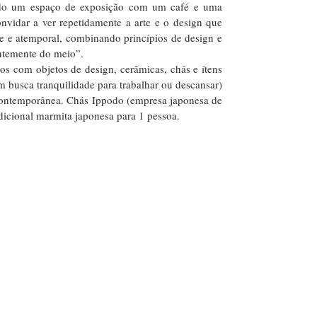
ndo um espaço de exposição com um café e uma 
onvidar a ver repetidamente a arte e o design que 
e e atemporal, combinando princípios de design e 
ntemente do meio”.
dos com objetos de design, cerâmicas, chás e ítens 
m busca tranquilidade para trabalhar ou descansar) 
contemporânea. Chás Ippodo (empresa japonesa de 
radicional marmita japonesa para 1 pessoa.