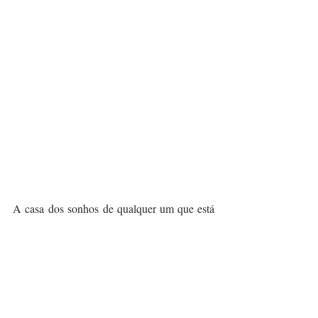
A casa dos sonhos de qualquer um que está 
longe de casa!
Onde: Jan van Galenstraat 335 1061, 
Amsterdam.
Quando: Sempre
Nas redes:
WebSite The Student Hotel