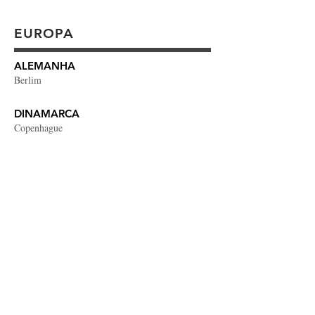
EUROPA
ALEMANHA
Berlim
DINAMARCA
Copenhague
ESPANHA
Barcelona
Madrid
FRANÇA
Paris
HOLANDA
Amsterdã
ITÁLIA