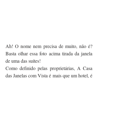
Ah! O nome nem precisa de muito, não é? 
Basta olhar essa foto acima tirada da janela 
de uma das suítes!
Como definido pelas proprietárias, A Casa 
das Janelas com Vista é mais que um hotel, é 
um ponto de encontro cultural, um local para 
exposições, apresentações, livros…
Onde: Rua Nova do Loureiro, 35 – Bairro 
Alto
Quando: Sempre
Nas redes:
WebSite Casa das Janelas com Vista