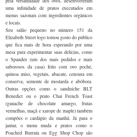
pela versatilidade dos ovos, desenvolveram 
uma infinidade de pratos executados em 
menus sazonais com ingredientes orgânicos 
e locais.
Seu salão pequeno no número 151 da 
Elizabeth Street logo tomou gosto do público 
que fica mais de hora esperando por uma 
mesa para experimentar suas delícias, como 
o Spandex (um dos mais pedidos e mais 
saborosos da casa) feito com ovo poché, 
quinoa miso, vegetais, abacate, cenoura em 
conserva, semente de mostarda e abóbora. 
Outras opções como o sanduíche BLT 
Benedict ou o prato Chai French Toast 
(ganache de chocolate amargo, frutas 
vermelhas, maçã e xarope de maple) também 
compões o cardápio da manhã. Já para o 
jantar, o menu muda e pratos como o 
Poached Burrata ou Egg Shop Chop são 