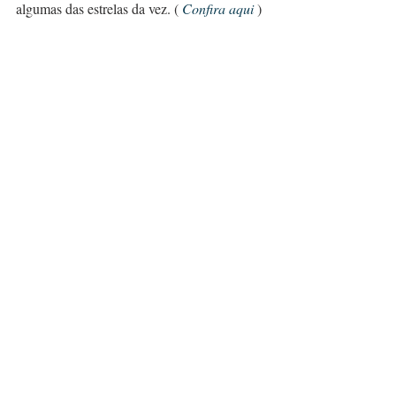
algumas das estrelas da vez. ( 
Co
nfira
 aqui
)