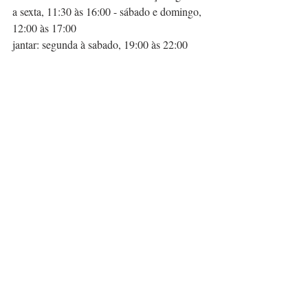
a sexta, 11:30 às 16:00 - sábado e domingo, 
12:00 às 17:00
jantar: segunda à sabado, 19:00 às 22:00 
Unidade Augusta: R. Augusta, 2052 - 
Cerqueira César, São Paulo - SP, 01412-000 
Horário de funcionamento: almoço/segunda 
a sexta, 11:30 às 16:00 - sábado e domingo, 
12:00 às 17:00
jantar: segunda à sabado, 19:00 às 22:00 
*horários sujeitos a alteração
Instagram: 
@h
ipokee
Fotos e texto:  
Raphael Dias
 e 
Raffaele 
Asselta