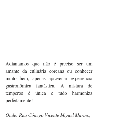
Adiantamos que não é preciso ser um 
amante da culinária coreana ou conhecer 
muito bem, apenas aproveitar experiência 
gastronômica fantástica. A mistura de 
temperos é única e tudo harmoniza 
perfeitamente!
Onde: Rua Cônego Vicente Miguel Marino, 
378 – Barra Funda – São Paulo – SP
Quando: Segunda – Sexta: 18:30 às 23:30 
/ Sábado: 12:00 às 16:00 • 19:00 às 23:30.